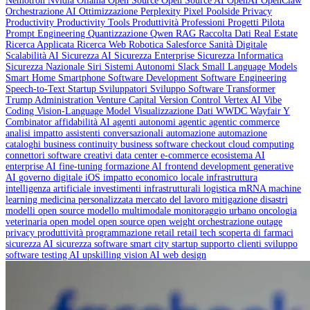
Nemotron
Nvidia
Ollama
Open Source
Open Source AI
OpenAI
OpenClaw
Orchestrazione AI
Ottimizzazione
Perplexity
Pixel
Poolside
Privacy
Productivity
Productivity Tools
Produttività
Professioni
Progetti Pilota
Prompt Engineering
Quantizzazione
Qwen
RAG
Raccolta Dati
Real Estate
Ricerca Applicata
Ricerca Web
Robotica
Salesforce
Sanità Digitale
Scalabilità AI
Sicurezza AI
Sicurezza Enterprise
Sicurezza Informatica
Sicurezza Nazionale
Siri
Sistemi Autonomi
Slack
Small Language Models
Smart Home
Smartphone
Software Development
Software Engineering
Speech-to-Text
Startup
Sviluppatori
Sviluppo Software
Transformer
Trump Administration
Venture Capital
Version Control
Vertex AI
Vibe
Coding
Vision-Language Model
Visualizzazione Dati
WWDC
Wayfair
Y
Combinator
affidabilità AI
agenti autonomi
agentic
agentic commerce
analisi impatto
assistenti conversazionali
automazione
automazione
cataloghi
business continuity
business software
checkout
cloud computing
connettori software creativi
data center
e-commerce
ecosistema AI
enterprise AI
fine-tuning
formazione AI
frontend development
generative
AI
governo digitale
iOS
impatto economico locale
infrastruttura
intelligenza artificiale
investimenti infrastrutturali
logistica
mRNA
machine
learning
medicina personalizzata
mercato del lavoro
mitigazione disastri
modelli open source
modello multimodale
monitoraggio urbano
oncologia
veterinaria
open model
open source
open weight
orchestrazione
outage
privacy
produttività
programmazione
retail
retail tech
scoperta di farmaci
sicurezza AI
sicurezza software
smart city
startup
supporto clienti
sviluppo
software
testing AI
upskilling
vision AI
web design