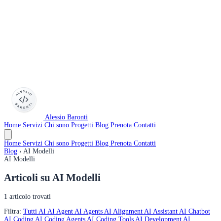
Alessio Baronti
Home
Servizi
Chi sono
Progetti
Blog
Prenota
Contatti
Home
Servizi
Chi sono
Progetti
Blog
Prenota
Contatti
Blog
›
AI Modelli
AI Modelli
Articoli su
AI Modelli
1 articolo trovati
Filtra:
Tutti
AI
AI Agent
AI Agents
AI Alignment
AI Assistant
AI Chatbot
AI Coding
AI Coding Agents
AI Coding Tools
AI Development
AI