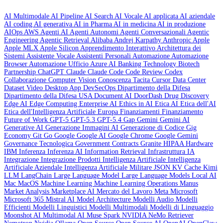
AI Multimodale
AI Pipeline
AI Search
AI Vocale
AI applicata
AI aziendale
AI coding
AI generativa
AI in Pharma
AI in medicina
AI in produzione
AIOps
AWS
Agenti AI
Agenti Autonomi
Agenti Conversazionali
Agentic
Engineering
Agentic Retrieval
Alibaba
Andrej Karpathy
Anthropic
Apple
Apple MLX
Apple Silicon
Apprendimento Interattivo
Architettura dei
Sistemi
Assistente Vocale
Assistenti Personali
Automazione
Automazione
Browser
Automazione Ufficio
Azure AI
Banking Technology
Biotech
Partnership
ChatGPT
Claude
Claude Code
Code Review
Codex
Collaborazione
Computer Vision
Conoscenza Tacita
Cursor
Data Center
Dataset Video
Desktop App
DevSecOps
Dipartimento della Difesa
Dipartimento della Difesa USA
Document AI
DoorDash
Drug Discovery
Edge AI
Edge Computing
Enterprise AI
Ethics in AI
Etica AI
Etica dell'AI
Etica dell'Intelligenza Artificiale
Europa
Finanziamenti
Finanziamento
Future of Work
GPT-5
GPT-5.3
GPT-5.4
Gap
Gemini
Gemini AI
Generative AI
Generazione Immagini AI
Generazione di Codice
Gig
Economy
Git
Go
Google
Google AI
Google Chrome
Google Gemini
Governance Tecnologica
Government Contracts
Granite
HIPAA
Hardware
IBM
Inferenza
Inferenza AI
Information Retrieval
Infrastruttura IA
Integrazione
Integrazione Prodotti
Intelligenza Artificiale
Intelligenza
Artificiale Aziendale
Intelligenza Artificiale Militare
JSON
KV Cache
Kimi
LLM
LangChain
Large Language Model
Large Language Models
Local AI
Mac
MacOS
Machine Learning
Machine Learning Operations
Manus
Market Analysis
Marketplace AI
Mercato del Lavoro
Meta
Microsoft
Microsoft 365
Mistral AI
Model Architecture
Modelli Audio
Modelli
Efficienti
Modelli Linguistici
Modelli Multimodali
Modelli di Linguaggio
Moonshot AI
Multimodal AI
Muse Spark
NVIDIA
NeMo Retriever