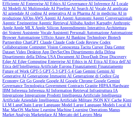
Efficiente
AI Enterprise
AI Ethics
AI Governance
AI Inference
AI Locale
AI Modelli
AI Multimodale
AI Pipeline
AI Search
AI Vocale
AI applicata
AI aziendale
AI coding
AI generativa
AI in Pharma
AI in medicina
AI in
produzione
AIOps
AWS
Agenti AI
Agenti Autonomi
Agenti Conversazionali
Agentic Engineering
Agentic Retrieval
Alibaba
Andrej Karpathy
Anthropic
Apple
Apple MLX
Apple Silicon
Apprendimento Interattivo
Architettura
dei Sistemi
Assistente Vocale
Assistenti Personali
Automazione
Automazione
Browser
Automazione Ufficio
Azure AI
Banking Technology
Biotech
Partnership
ChatGPT
Claude
Claude Code
Code Review
Codex
Collaborazione
Computer Vision
Conoscenza Tacita
Cursor
Data Center
Dataset Video
Desktop App
DevSecOps
Dipartimento della Difesa
Dipartimento della Difesa USA
Document AI
DoorDash
Drug Discovery
Edge AI
Edge Computing
Enterprise AI
Ethics in AI
Etica AI
Etica dell'AI
Etica dell'Intelligenza Artificiale
Europa
Finanziamenti
Finanziamento
Future of Work
GPT-5
GPT-5.3
GPT-5.4
Gap
Gemini
Gemini AI
Generative AI
Generazione Immagini AI
Generazione di Codice
Gig
Economy
Git
Go
Google
Google AI
Google Chrome
Google Gemini
Governance Tecnologica
Government Contracts
Granite
HIPAA
Hardware
IBM
Inferenza
Inferenza AI
Information Retrieval
Infrastruttura IA
Integrazione
Integrazione Prodotti
Intelligenza Artificiale
Intelligenza
Artificiale Aziendale
Intelligenza Artificiale Militare
JSON
KV Cache
Kimi
LLM
LangChain
Large Language Model
Large Language Models
Local AI
Mac
MacOS
Machine Learning
Machine Learning Operations
Manus
Market Analysis
Marketplace AI
Mercato del Lavoro
Meta