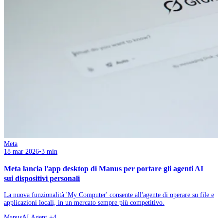
Meta
18 mar 2026
•
3 min
Meta lancia l'app desktop di Manus per portare gli agenti AI
sui dispositivi personali
La nuova funzionalità 'My Computer' consente all'agente di operare su file e
applicazioni locali, in un mercato sempre più competitivo.
Manus
AI Agent
+4