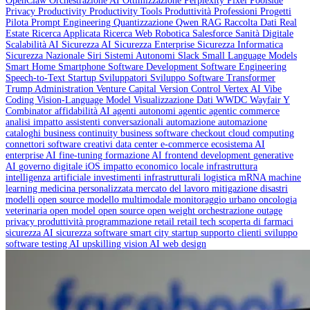
OpenClaw
Orchestrazione AI
Ottimizzazione
Perplexity
Pixel
Poolside
Privacy
Productivity
Productivity Tools
Produttività
Professioni
Progetti
Pilota
Prompt Engineering
Quantizzazione
Qwen
RAG
Raccolta Dati
Real
Estate
Ricerca Applicata
Ricerca Web
Robotica
Salesforce
Sanità Digitale
Scalabilità AI
Sicurezza AI
Sicurezza Enterprise
Sicurezza Informatica
Sicurezza Nazionale
Siri
Sistemi Autonomi
Slack
Small Language Models
Smart Home
Smartphone
Software Development
Software Engineering
Speech-to-Text
Startup
Sviluppatori
Sviluppo Software
Transformer
Trump Administration
Venture Capital
Version Control
Vertex AI
Vibe
Coding
Vision-Language Model
Visualizzazione Dati
WWDC
Wayfair
Y
Combinator
affidabilità AI
agenti autonomi
agentic
agentic commerce
analisi impatto
assistenti conversazionali
automazione
automazione
cataloghi
business continuity
business software
checkout
cloud computing
connettori software creativi
data center
e-commerce
ecosistema AI
enterprise AI
fine-tuning
formazione AI
frontend development
generative
AI
governo digitale
iOS
impatto economico locale
infrastruttura
intelligenza artificiale
investimenti infrastrutturali
logistica
mRNA
machine
learning
medicina personalizzata
mercato del lavoro
mitigazione disastri
modelli open source
modello multimodale
monitoraggio urbano
oncologia
veterinaria
open model
open source
open weight
orchestrazione
outage
privacy
produttività
programmazione
retail
retail tech
scoperta di farmaci
sicurezza AI
sicurezza software
smart city
startup
supporto clienti
sviluppo
software
testing AI
upskilling
vision AI
web design