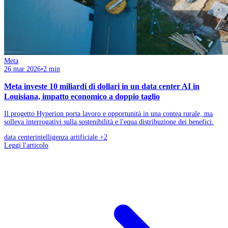
Meta
26 mar 2026
•
2 min
Meta investe 10 miliardi di dollari in un data center AI in
Louisiana, impatto economico a doppio taglio
Il progetto Hyperion porta lavoro e opportunità in una contea rurale, ma
solleva interrogativi sulla sostenibilità e l'equa distribuzione dei benefici.
data center
intelligenza artificiale
+2
Leggi l'articolo