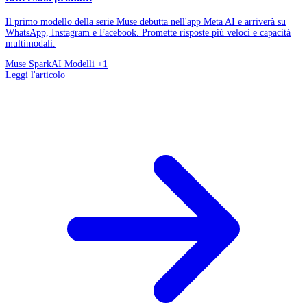
Il primo modello della serie Muse debutta nell'app Meta AI e arriverà su
WhatsApp, Instagram e Facebook. Promette risposte più veloci e capacità
multimodali.
Muse Spark
AI Modelli
+1
Leggi l'articolo