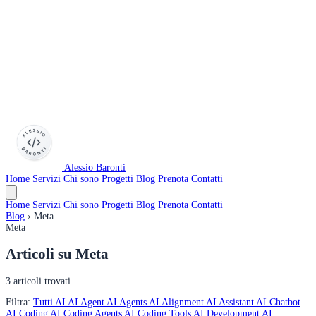
Alessio Baronti
Home
Servizi
Chi sono
Progetti
Blog
Prenota
Contatti
Home
Servizi
Chi sono
Progetti
Blog
Prenota
Contatti
Blog
›
Meta
Meta
Articoli su
Meta
3 articoli trovati
Filtra:
Tutti
AI
AI Agent
AI Agents
AI Alignment
AI Assistant
AI Chatbot
AI Coding
AI Coding Agents
AI Coding Tools
AI Development
AI