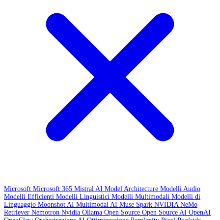
Microsoft
Microsoft 365
Mistral AI
Model Architecture
Modelli Audio
Modelli Efficienti
Modelli Linguistici
Modelli Multimodali
Modelli di
Linguaggio
Moonshot AI
Multimodal AI
Muse Spark
NVIDIA
NeMo
Retriever
Nemotron
Nvidia
Ollama
Open Source
Open Source AI
OpenAI